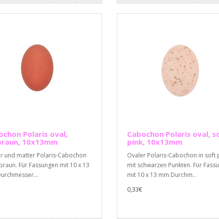
chon Polaris oval,
Cabochon Polaris oval, s
braun, 10x13mm
pink, 10x13mm
r und matter Polaris-Cabochon
Ovaler Polaris-Cabochon in soft 
tbraun. Für Fassungen mit 10 x 13
mit schwarzen Punkten. Für Fass
rchmesser...
mit 10 x 13 mm Durchm..
0,33€