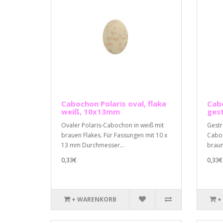
Cabochon Polaris oval, flake
Cabo
weiß, 10x13mm
ges
Ovaler Polaris-Cabochon in weiß mit
Gestr
brauen Flakes. Für Fassungen mit 10 x
Caboc
13 mm Durchmesser...
braun
0,33€
0,33€
+ WARENKORB
+