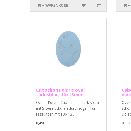
+ WARENKORB
+
Cabochon Polaris oval,
Cabo
türkisblau, 10x13mm
vio
Ovaler Polaris-Cabochon in türkisblau
Ovale
mit Silberstückchen durchzogen. Für
schön
Fassungen mit 10 x 13..
viole
0,49€
0,33€