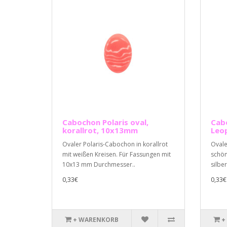
Cabochon Polaris oval,
Cabo
korallrot, 10x13mm
Leo
Ovaler Polaris-Cabochon in korallrot
Ovale
mit weißen Kreisen. Für Fassungen mit
schö
10x13 mm Durchmesser..
silbe
0,33€
0,33€
+ WARENKORB
+