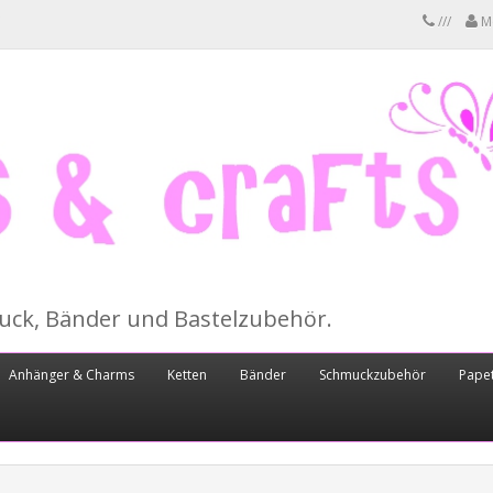
///
M
muck, Bänder und Bastelzubehör.
Anhänger & Charms
Ketten
Bänder
Schmuckzubehör
Papet