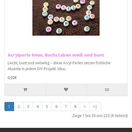
Acrylperle 6mm, Buchstaben weiß und bunt
Leicht, bunt und vielseitig – diese Acryl-Perlen setzen fröhliche
Akzente in jedem DIY-Projekt. Idea..
0,02€
1
2
3
4
5
6
7
8
>
>|
Zeige 1 bis 30 von 223 (8 Seite(n))