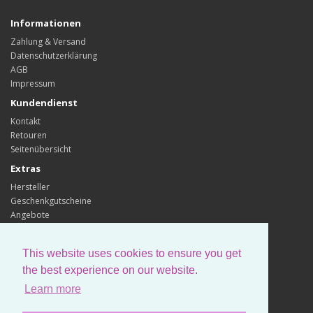
Informationen
Zahlung & Versand
Datenschutzerklärung
AGB
Impressum
Kundendienst
Kontakt
Retouren
Seitenübersicht
Extras
Hersteller
Geschenkgutscheine
Angebote
Konto
Konto
This website uses cookies to ensure you get
Auftragsverlauf
the best experience on our website.
Wunschliste
Learn more
Newsletter