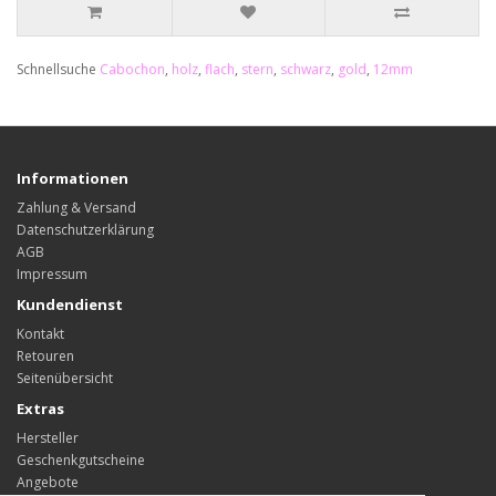
Schnellsuche
Cabochon
,
holz
,
flach
,
stern
,
schwarz
,
gold
,
12mm
Informationen
Zahlung & Versand
Datenschutzerklärung
AGB
Impressum
Kundendienst
Kontakt
Retouren
Seitenübersicht
Extras
Hersteller
Geschenkgutscheine
Angebote