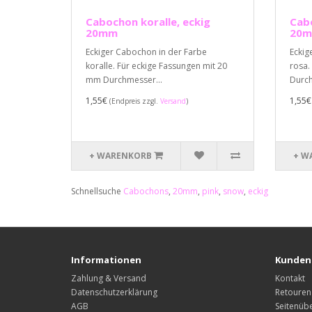
Cabochon koralle, eckig
Cab
20mm
20
Eckiger Cabochon in der Farbe
Eckig
koralle. Für eckige Fassungen mit 20
rosa.
mm Durchmesser...
Durch
1,55€
1,55
(Endpreis zzgl.
Versand
)
+ WARENKORB
+ W
Schnellsuche
Cabochons
,
20mm
,
pink
,
snow
,
eckig
Informationen
Kunden
Zahlung & Versand
Kontakt
Datenschutzerklärung
Retouren
AGB
Seitenübe