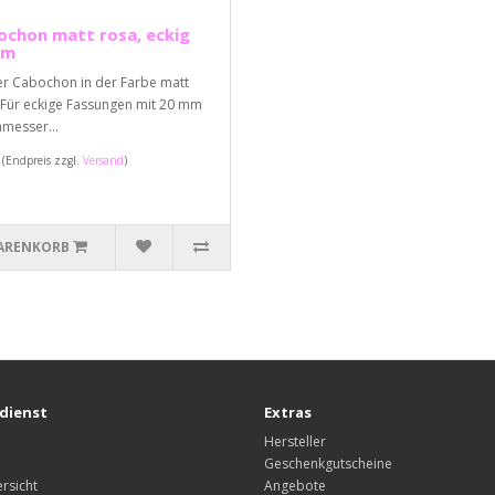
ochon matt rosa, eckig
mm
er Cabochon in der Farbe matt
 Für eckige Fassungen mit 20 mm
messer...
€
(Endpreis zzgl.
Versand
)
ARENKORB
dienst
Extras
Hersteller
Geschenkgutscheine
rsicht
Angebote