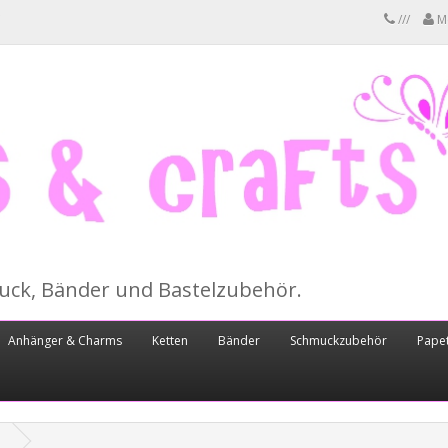
///
M
muck, Bänder und Bastelzubehör.
Anhänger & Charms
Ketten
Bänder
Schmuckzubehör
Papet
m