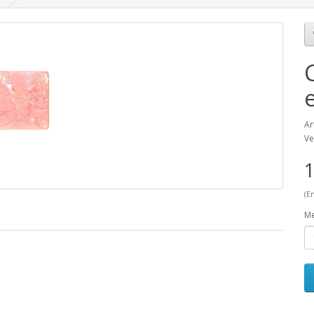
Ar
Ve
1
(E
M