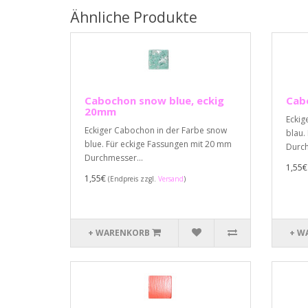
Ähnliche Produkte
Cabochon snow blue, eckig
Cab
20mm
Eckig
Eckiger Cabochon in der Farbe snow
blau.
blue. Für eckige Fassungen mit 20 mm
Durch
Durchmesser...
1,55
1,55€
(Endpreis zzgl.
Versand
)
+ WARENKORB
+ W