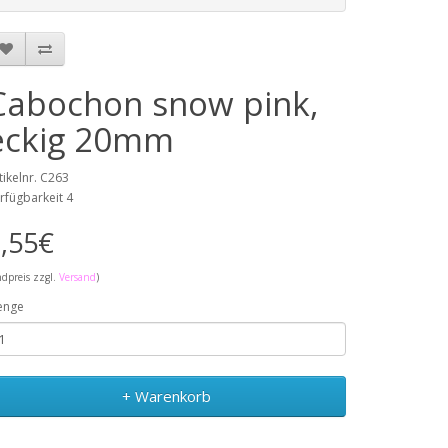
Cabochon snow pink,
eckig 20mm
tikelnr. C263
rfügbarkeit 4
,55€
ndpreis zzgl.
Versand
)
enge
+ Warenkorb