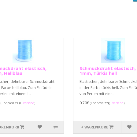
uckdraht elastisch,
Schmuckdraht elastisch,
 Hellblau
1mm, Türkis hell
ischer, dehnbarer Schmuckdraht
Elastischer, dehnbarer Schmuckd
r Farbe hellblau. Zum Einfädeln
in der Farbe türkis hell. Zum Einf
erlen mit einem L..
von Perlen mit eine..
€
0,70€
(Endpreis zzgl.
Versand
)
(Endpreis zzgl.
Versand
)
ARENKORB
+ WARENKORB