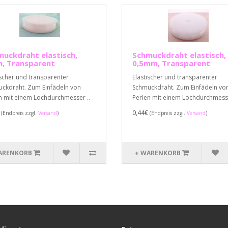
uckdraht elastisch,
Schmuckdraht elastisch,
, Transparent
0,5mm, Transparent
ischer und transparenter
Elastischer und transparenter
ckdraht. Zum Einfädeln von
Schmuckdraht. Zum Einfädeln vo
n mit einem Lochdurchmesser ..
Perlen mit einem Lochdurchmesse
€
0,44€
(Endpreis zzgl.
Versand
)
(Endpreis zzgl.
Versand
)
ARENKORB
+ WARENKORB