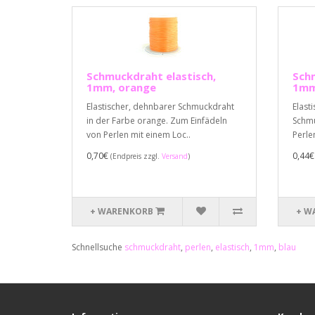
Schmuckdraht elastisch,
Schm
1mm, orange
1mm
Elastischer, dehnbarer Schmuckdraht
Elast
in der Farbe orange. Zum Einfädeln
Schmu
von Perlen mit einem Loc..
Perle
0,70€
0,44
(Endpreis zzgl.
Versand
)
+ WARENKORB
+ W
Schnellsuche
schmuckdraht
,
perlen
,
elastisch
,
1mm
,
blau