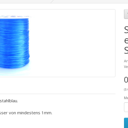
Ar
Ve
0
(E
M
stahlblau.
esser von mindestens 1mm.