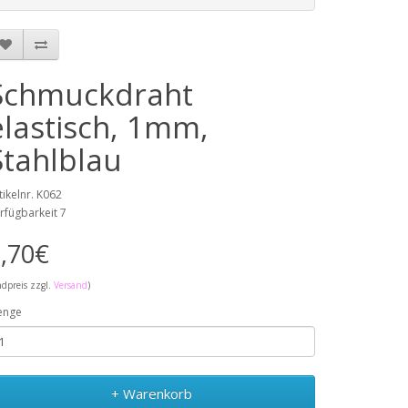
Schmuckdraht
elastisch, 1mm,
Stahlblau
tikelnr. K062
rfügbarkeit 7
,70€
ndpreis zzgl.
Versand
)
enge
+ Warenkorb