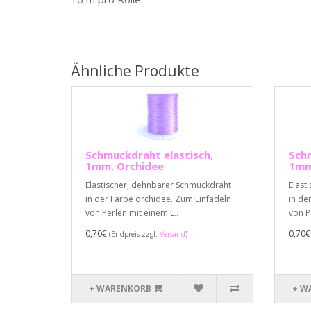
Ähnliche Produkte
Schmuckdraht elastisch,
Schm
1mm, Orchidee
1mm,
Elastischer, dehnbarer Schmuckdraht
Elast
in der Farbe orchidee. Zum Einfädeln
in de
von Perlen mit einem L..
von P
0,70€
0,70
(Endpreis zzgl.
Versand
)
+ WARENKORB
+ W