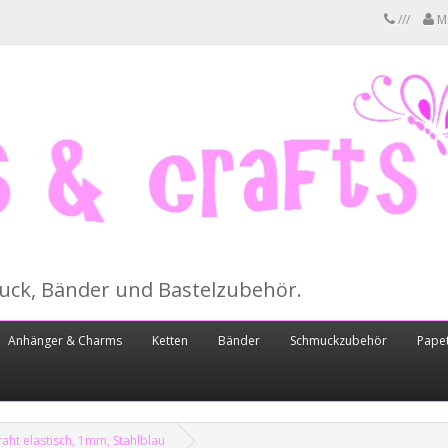
///
M
muck, Bänder und Bastelzubehör.
Anhänger & Charms
Ketten
Bänder
Schmuckzubehör
Papet
ht elastisch, 1mm, Stahlblau