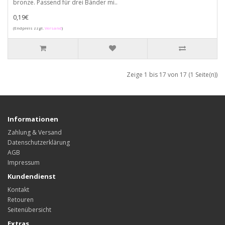
bronze. Passend für drei Bänder mi..
0,19€
(Endpreis zzgl.
Versand
)
Zeige 1 bis 17 von 17 (1 Seite(n))
Informationen
Zahlung & Versand
Datenschutzerklärung
AGB
Impressum
Kundendienst
Kontakt
Retouren
Seitenübersicht
Extras