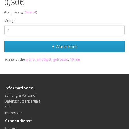
0,30€
(Endpreis zzgl.
Versand
)
Menge
+ Warenkorb
Schnellsuche
perle
,
amethyst
,
gefrostet
,
10mm
Informationen
Zahlung & Versand
Datenschutzerklärung
AGB
Impressum
Kundendienst
Kontakt