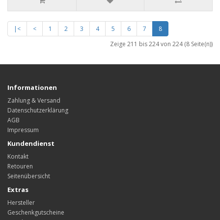
|<
<
1
2
3
4
5
6
7
8
Zeige 211 bis 224 von 224 (8 Seite(n))
Informationen
Zahlung & Versand
Datenschutzerklärung
AGB
Impressum
Kundendienst
Kontakt
Retouren
Seitenübersicht
Extras
Hersteller
Geschenkgutscheine