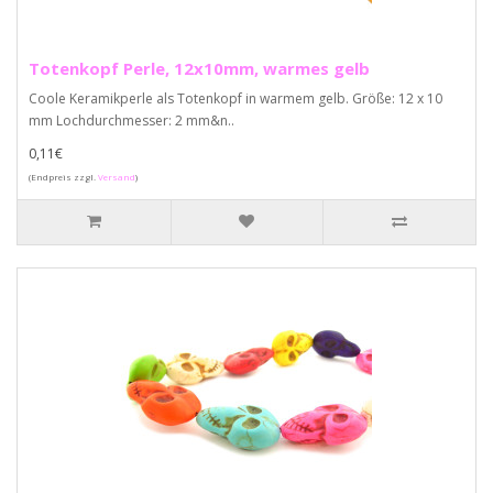
Totenkopf Perle, 12x10mm, warmes gelb
Coole Keramikperle als Totenkopf in warmem gelb. Größe: 12 x 10
mm Lochdurchmesser: 2 mm&n..
0,11€
(Endpreis zzgl.
Versand
)