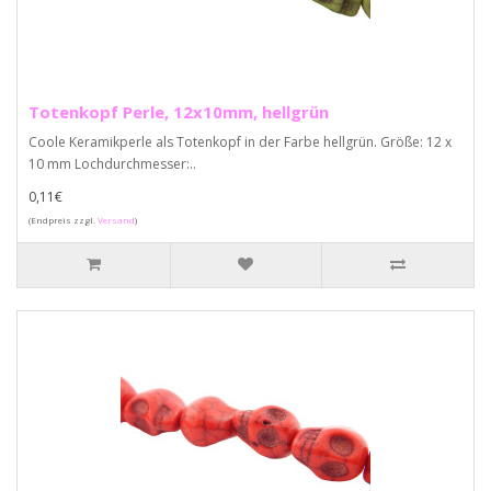
Totenkopf Perle, 12x10mm, hellgrün
Coole Keramikperle als Totenkopf in der Farbe hellgrün. Größe: 12 x
10 mm Lochdurchmesser:..
0,11€
(Endpreis zzgl.
Versand
)