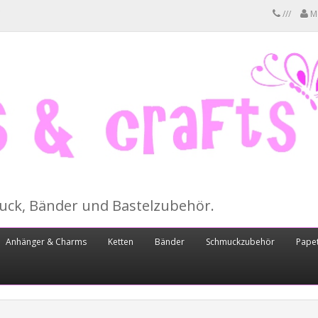
///
M
muck, Bänder und Bastelzubehör.
Anhänger & Charms
Ketten
Bänder
Schmuckzubehör
Papet