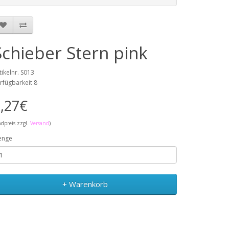
Schieber Stern pink
tikelnr. S013
rfügbarkeit 8
,27€
ndpreis zzgl.
Versand
)
enge
+ Warenkorb