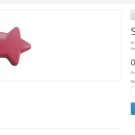
Ar
Ve
0
(E
M