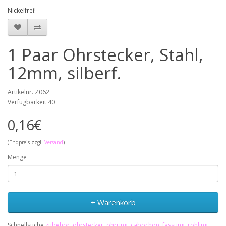
Nickelfrei!
1 Paar Ohrstecker, Stahl,
12mm, silberf.
Artikelnr. Z062
Verfügbarkeit 40
0,16€
(Endpreis zzgl.
Versand
)
Menge
+ Warenkorb
Schnellsuche
zubehör
,
ohrstecker
,
ohrring
,
cabochon
,
fassung
,
rohling
,