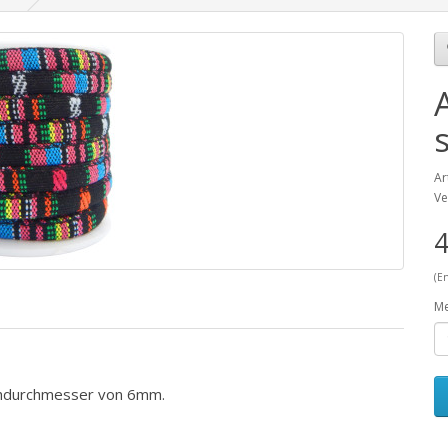
Ar
Ve
4
(E
M
chdurchmesser von 6mm.
.