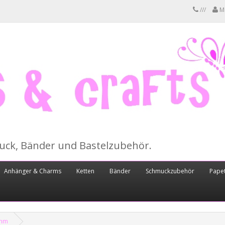
///
M
muck, Bänder und Bastelzubehör.
Anhänger & Charms
Ketten
Bänder
Schmuckzubehör
Papet
4mm