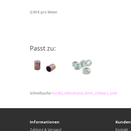
0,99 € pro Meter
.
Passt zu:
Schnellsuche
kordel
,
ethnoband
,
6mm
,
schwarz
,
pink
Informationen
Kunden
Zahlung & Versand
Kontakt