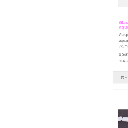
Glas
aqu
Glasp
aqua
7x3m
0,04€
(Endpre
+