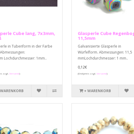
perle Cube lang, 7x3mm,
Glasperle Cube Regenbo
ß
11,5mm
erle in Tubenform in der Farbe
Galvanisierte Glasperle in
 Abmessungen:
Würfelform. Abmessungen: 11,5
m Lochdurchmesser: 1mm..
mmLochdurchmesser: 1 mm..
0,12€
is zzgl.
Versand
)
(Endpreis zzgl.
Versand
)
 WARENKORB
+ WARENKORB