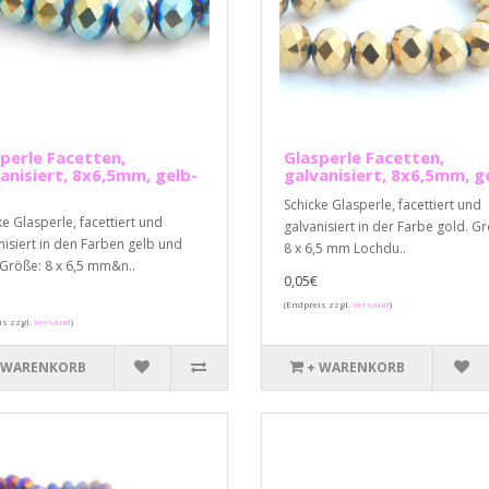
perle Facetten,
Glasperle Facetten,
anisiert, 8x6,5mm, gelb-
galvanisiert, 8x6,5mm, g
Schicke Glasperle, facettiert und
ke Glasperle, facettiert und
galvanisiert in der Farbe gold. G
nisiert in den Farben gelb und
8 x 6,5 mm Lochdu..
 Größe: 8 x 6,5 mm&n..
0,05€
(Endpreis zzgl.
Versand
)
is zzgl.
Versand
)
 WARENKORB
+ WARENKORB