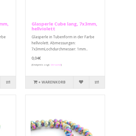
3mm,
Glasperle Cube lang, 7x3mm,
hellviolett
arbe
Glasperle in Tubenform in der Farbe
hellviolett. Abmessungen:
7x3mmLochdurchmesser: 1mm..
0,04€
(Endpreis zzgl.
Versand
)
+ WARENKORB