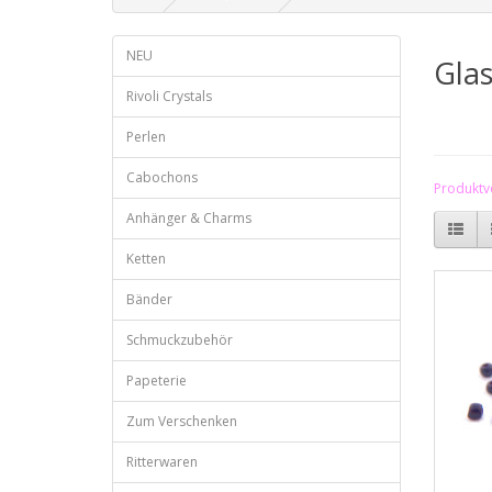
NEU
Gla
Rivoli Crystals
Perlen
Cabochons
Produktve
Anhänger & Charms
Ketten
Bänder
Schmuckzubehör
Papeterie
Zum Verschenken
Ritterwaren