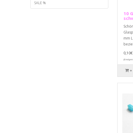
SALE %
10 G
sch
Schön
Glasp
mm Lo
bezieh
0,10€
(Endpre
+