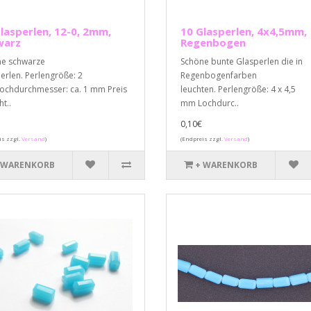
lasperlen, 12-0, 2mm,
10 Glasperlen, 4x4,5mm,
warz
Regenbogen
e schwarze
Schöne bunte Glasperlen die in
erlen. Perlengröße: 2
Regenbogenfarben
chdurchmesser: ca. 1 mm Preis
leuchten. Perlengröße: 4 x 4,5
t..
mm Lochdurc..
0,10€
is zzgl.
Versand
)
(Endpreis zzgl.
Versand
)
 WARENKORB
+ WARENKORB