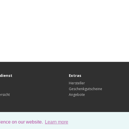
dienst
Extras
Hersteller
Geschenkgutscheine
rsicht
Angebote
rience on our website.
Learn more