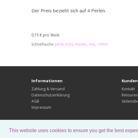
Der Preis bezieht sich auf 4 Perlen.
0,15 € pro Stück.
Schnellsuche
perle
,
holz
,
muster
,
mix
,
16mm
Informationen
Kunden
Zahlung & Versand
Kontakt
Datenschutzerklärung
Retouren
AGB
Seitenübe
Impressum
This website uses cookies to ensure you get the best expe
romy arts&crafts © 2026