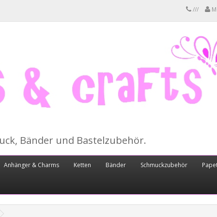
///
M
muck, Bänder und Bastelzubehör.
Anhänger & Charms
Ketten
Bänder
Schmuckzubehör
Papet