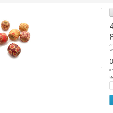
Ar
Ve
0
(E
M