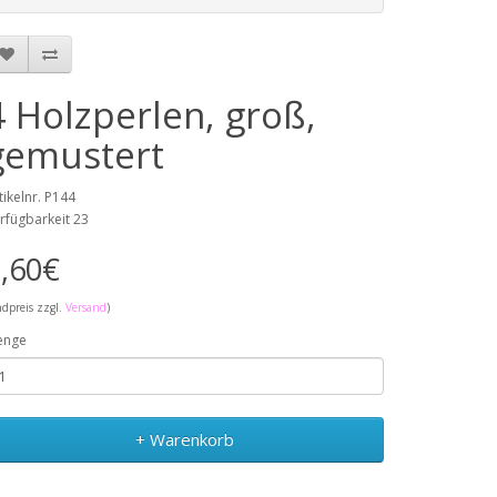
4 Holzperlen, groß,
gemustert
tikelnr. P144
rfügbarkeit 23
,60€
ndpreis zzgl.
Versand
)
enge
+ Warenkorb